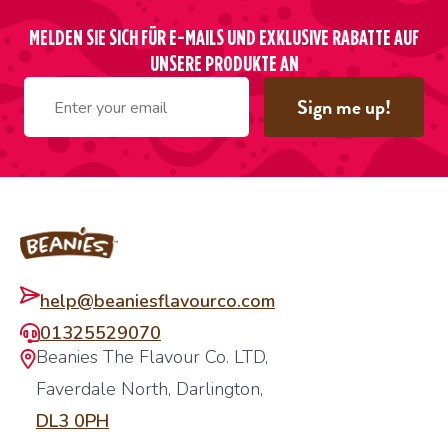
MELDEN SIE SICH FÜR E-MAILS UND EXKLUSIVE RABATTE AUF
UNSERE PRODUKTE AN
Sign me up!
Fußzeile
help@beaniesflavourco.com
01325529070
Beanies The Flavour Co. LTD,
Faverdale North, Darlington,
DL3 0PH