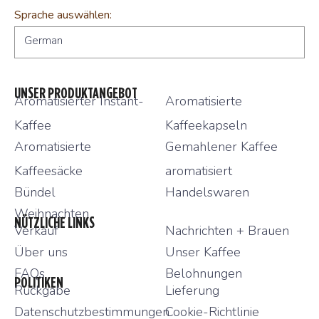
Sprache auswählen:
German
UNSER PRODUKTANGEBOT
Aromatisierter Instant-
Aromatisierte
Kaffee
Kaffeekapseln
Aromatisierte
Gemahlener Kaffee
Kaffeesäcke
aromatisiert
Bündel
Handelswaren
Weihnachten
NÜTZLICHE LINKS
Verkauf
Nachrichten + Brauen
Über uns
Unser Kaffee
FAQs
Belohnungen
POLITIKEN
Rückgabe
Lieferung
Datenschutzbestimmungen
Cookie-Richtlinie